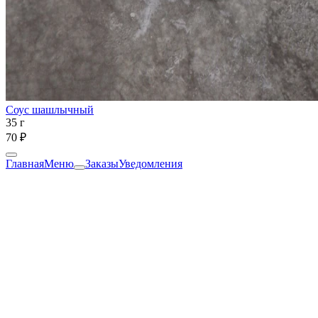
Соус шашлычный
35 г
70 ₽
Главная
Меню
Заказы
Уведомления