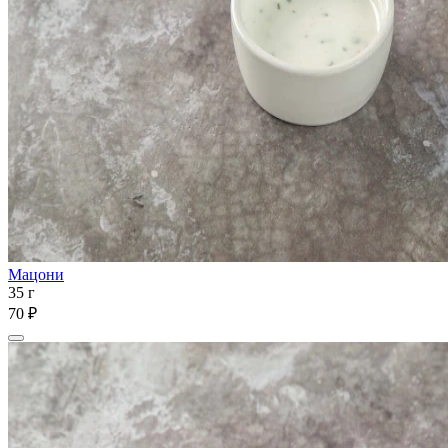
Мацони
35 г
70 ₽